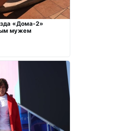
везда «Дома-2»
дым мужем