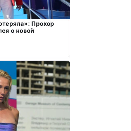
отеряла»: Прохор
ся о новой