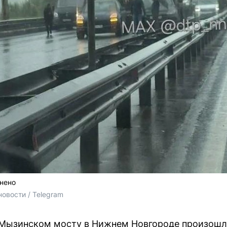
днено
овости / Telegram
а Мызинском мосту в Нижнем Новгороде произошл