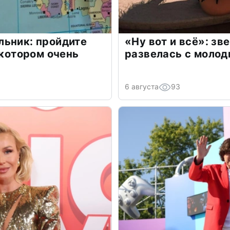
льник: пройдите
«Ну вот и всё»: з
 котором очень
развелась с моло
6 августа
93