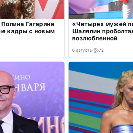
 Полина Гагарина
«Четырех мужей п
ые кадры с новым
Шаляпин проболтал
возлюбленной
6 августа
72