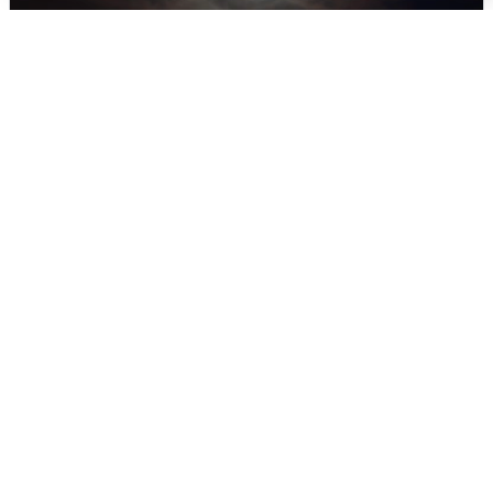
В Воронеже прогремели взрывы
после сигнала тревоги
5 августа
0