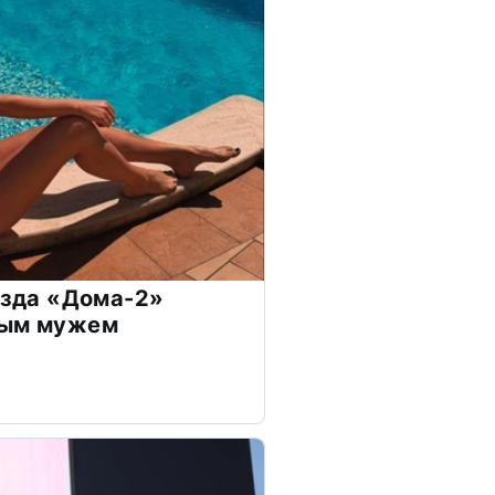
везда «Дома-2»
дым мужем