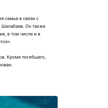
я семье в связи с
 Шалабаев. Он также
е, в том числе и в
тся».
ов. Кроме погибшего,
рован.