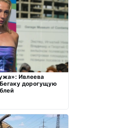
мужа»: Ивлеева
 Бегаку дорогущую
ублей