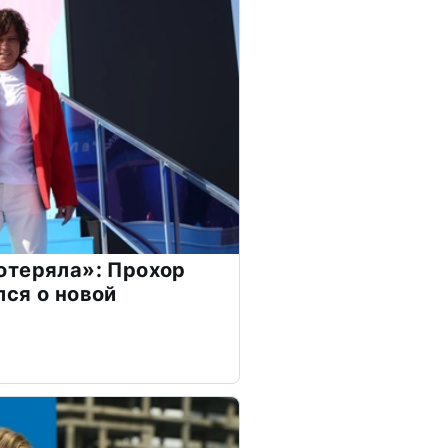
отеряла»: Прохор
ся о новой