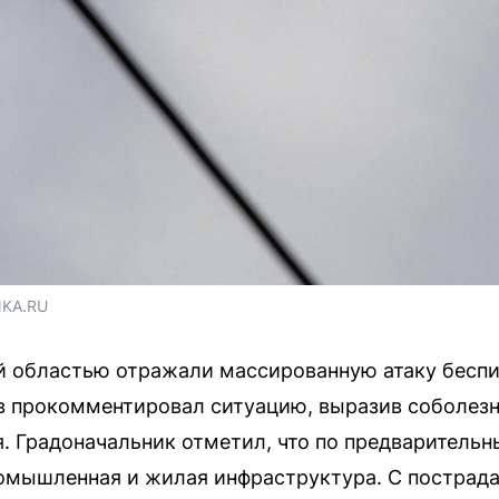
NKA.RU
й областью отражали массированную атаку бесп
 прокомментировал ситуацию, выразив соболез
. Градоначальник отметил, что по предваритель
омышленная и жилая инфраструктура. С пострад