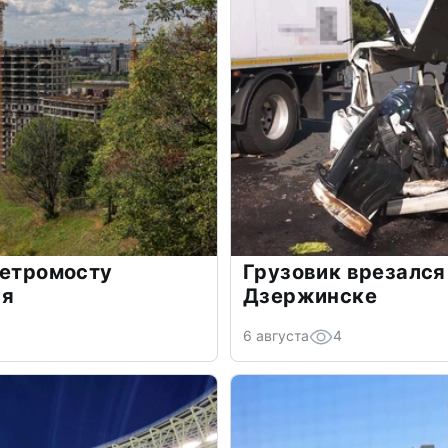
метромосту
Грузовик врезался
ря
Дзержинске
6 августа
4