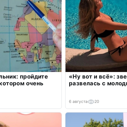
льник: пройдите
«Ну вот и всё»: з
 котором очень
развелась с моло
6 августа
20