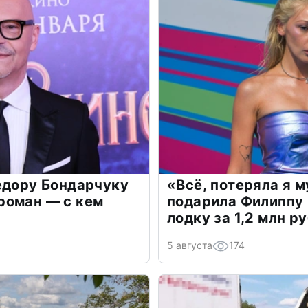
едору Бондарчуку
«Всё, потеряла я 
роман — с кем
подарила Филиппу
лодку за 1,2 млн р
5 августа
174