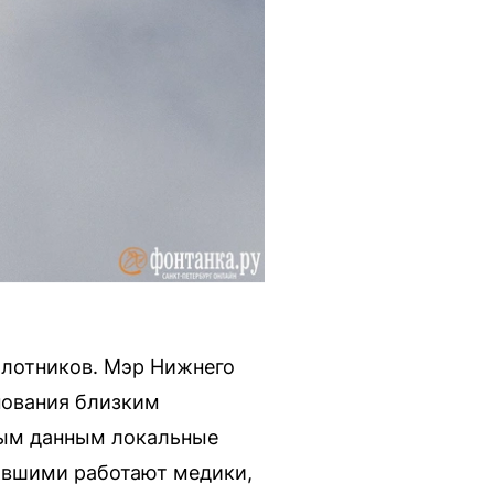
илотников. Мэр Нижнего
нования близким
ным данным локальные
авшими работают медики,