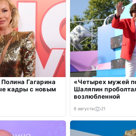
 Полина Гагарина
«Четырех мужей п
ые кадры с новым
Шаляпин проболтал
возлюбленной
6 августа
21