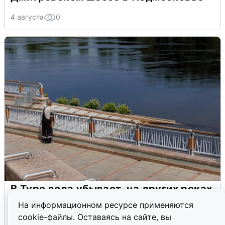
4 августа
0
В Туре вода убывает, на других реках
области прибывает
На информационном ресурсе применяются
cookie-файлы. Оставаясь на сайте, вы
4 августа
0