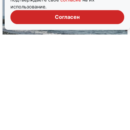
использование.
Согласен
Сирены в Сочи: новая угроза БПЛА
6 августа
0