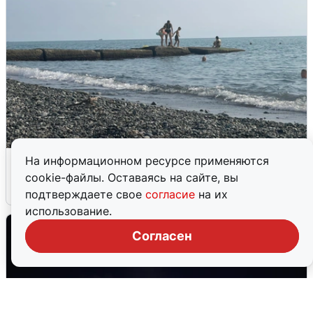
Сирены в Сочи: новая угроза БПЛА
На информационном ресурсе применяются
cookie-файлы. Оставаясь на сайте, вы
6 августа
0
подтверждаете свое
согласие
на их
использование.
Согласен