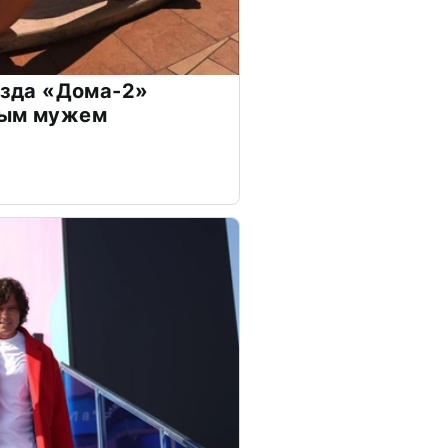
везда «Дома-2»
дым мужем