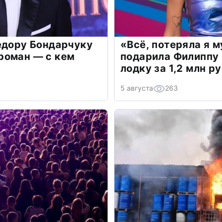
едору Бондарчуку
«Всё, потеряла я 
роман — с кем
подарила Филиппу
лодку за 1,2 млн р
5 августа
263