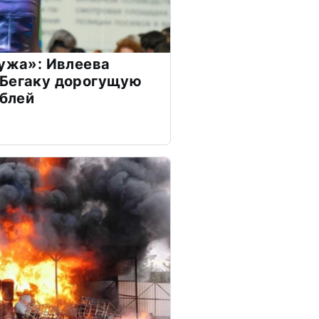
мужа»: Ивлеева
 Бегаку дорогущую
ублей