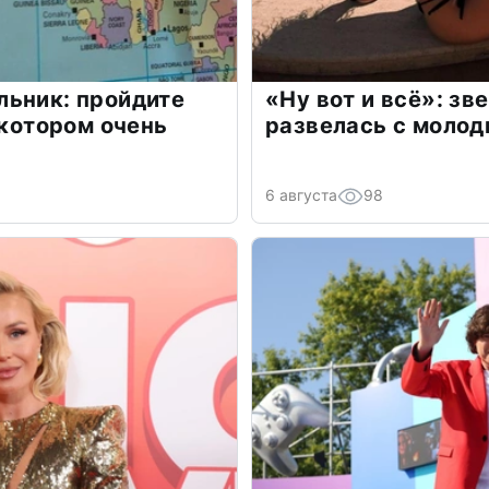
льник: пройдите
«Ну вот и всё»: з
 котором очень
развелась с моло
6 августа
98