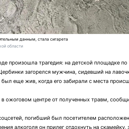
ительным данным, стала сигарета
кой области
де произошла трагедия: на детской площадке по
Щербинки загорелся мужчина, сидевший на лавоч
 был еще жив, когда его забирали с места проис
 в ожоговом центре от полученных травм, сообщ
соцсетей, погибший был посетителем расположен
ения алкоголя он прилег отдохнуть на скамейку, з