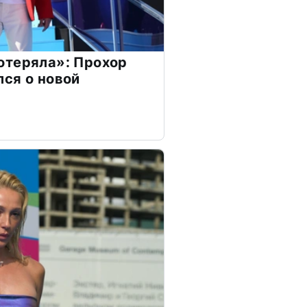
отеряла»: Прохор
ся о новой