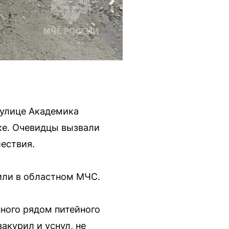
 улице Академика
ке. Очевидцы вызвали
шествия.
или в областном МЧС.
ного рядом питейного
акурил и уснул, не