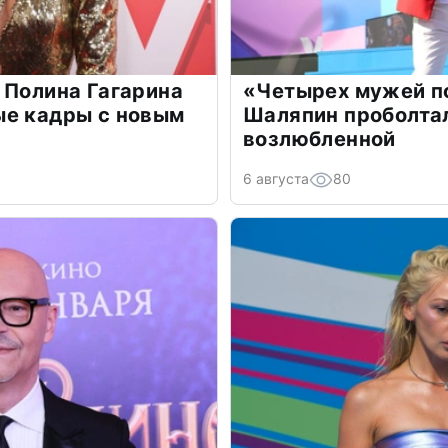
 Полина Гагарина
«Четырех мужей п
ые кадры с новым
Шаляпин проболтал
возлюбленной
6 августа
80