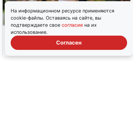
На информационном ресурсе применяются
cookie-файлы. Оставаясь на сайте, вы
подтверждаете свое
согласие
на их
Волгоградцы остались без
использование.
мобильного интернета
Согласен
6 августа
0