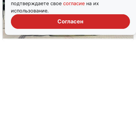
подтверждаете свое
согласие
на их
использование.
Согласен
У соседей пожар и сбои: что было при
режиме БПЛА в Прикамье
5 августа
0