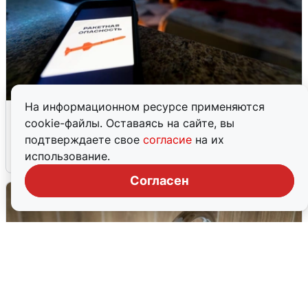
На информационном ресурсе применяются
Ночью в Самарской области завыли
cookie-файлы. Оставаясь на сайте, вы
сирены
подтверждаете свое
согласие
на их
использование.
8 августа
0
Согласен