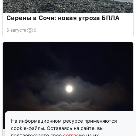
Сирены в Сочи: новая угроза БПЛА
6 августа
0
На информационном ресурсе применяются
cookie-файлы. Оставаясь на сайте, вы
Взрывы в Воронеже после сигнала
подтверждаете свое
согласие
на их