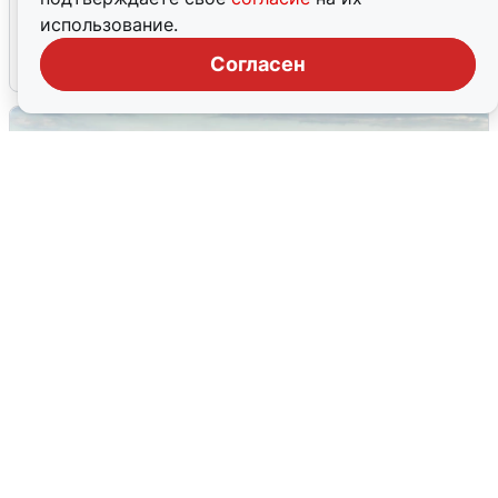
тревоги
использование.
Согласен
5 августа
0
Жители и туристы Сочи рассказали
об атаке БПЛА 5 августа