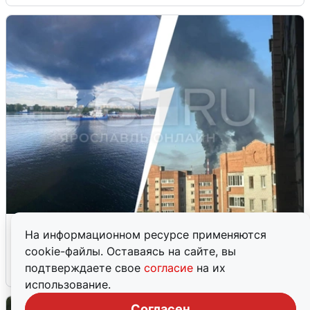
Ночная атака БПЛА на Ярославль:
На информационном ресурсе применяются
попадания и последствия
cookie-файлы. Оставаясь на сайте, вы
подтверждаете свое
согласие
на их
6 августа
0
использование.
Согласен