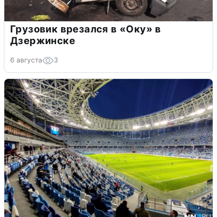
Грузовик врезался в «Оку» в
Дзержинске
6 августа
3