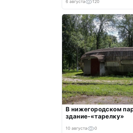
6 августа
120
В нижегородском па
здание-«тарелку»
10 августа
0