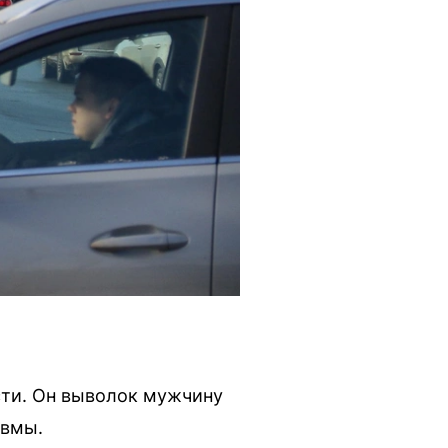
сти. Он выволок мужчину
авмы.