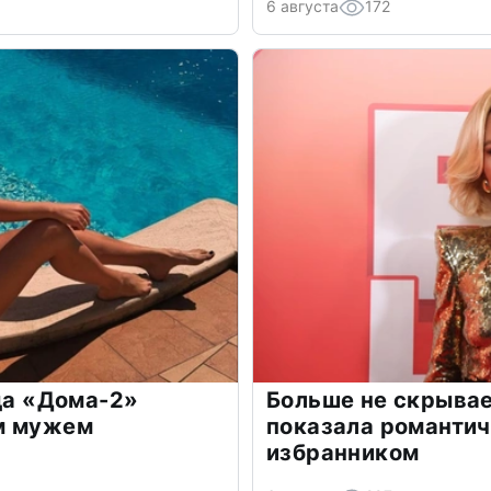
6 августа
172
зда «Дома-2»
Больше не скрывае
м мужем
показала романти
избранником