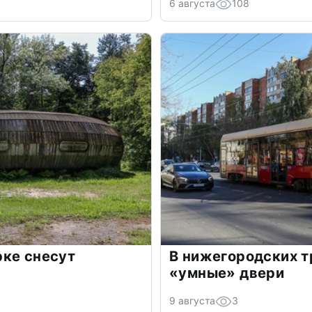
6 августа
108
рке снесут
В нижегородских 
«умные» двери
9 августа
3