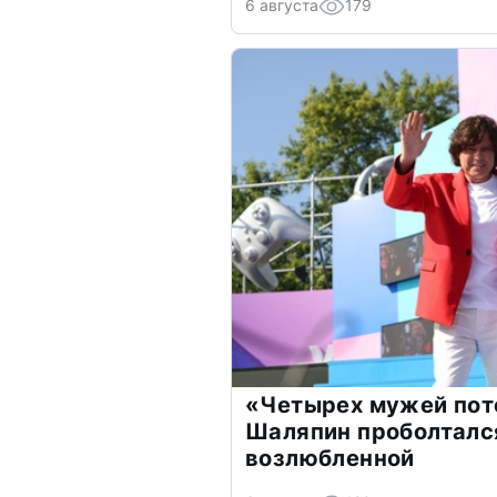
6 августа
179
«Четырех мужей пот
Шаляпин проболтался
возлюбленной