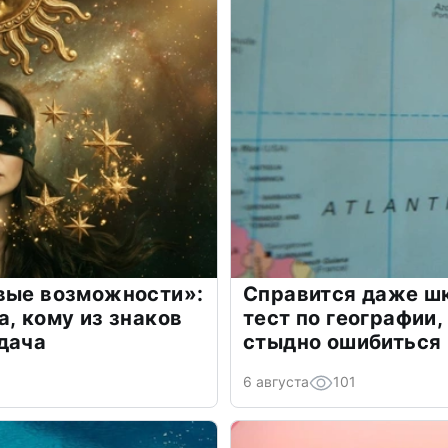
овые возможности»:
Справится даже шк
а, кому из знаков
тест по географии,
дача
стыдно ошибиться
6 августа
101