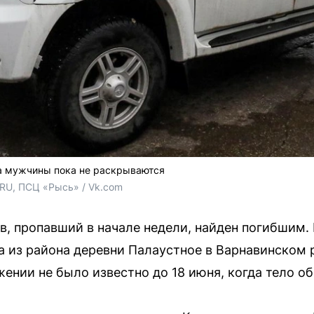
а мужчины пока не раскрываются
.RU, ПСЦ «Рысь» / Vk.com
, пропавший в начале недели, найден погибшим.
ра из района деревни Палаустное в Варнавинском
жении не было известно до 18 июня, когда тело о