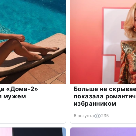
зда «Дома-2»
Больше не скрывае
м мужем
показала романти
избранником
6 августа
235