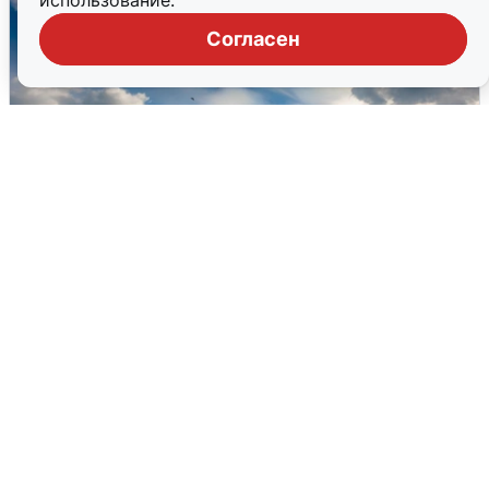
использование.
Согласен
МЧС ответило на сообщения о
грохоте в Москве
7 августа
0