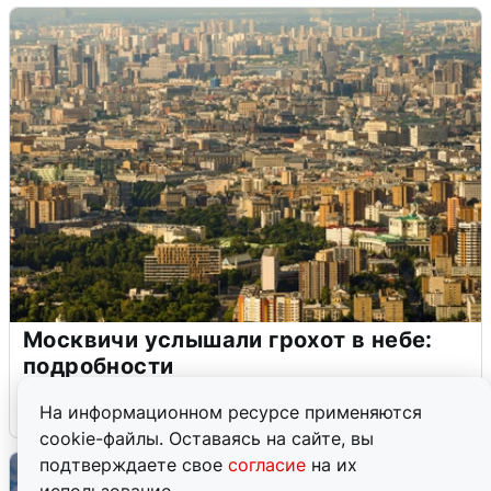
Москвичи услышали грохот в небе:
подробности
7 августа
0
На информационном ресурсе применяются
cookie-файлы. Оставаясь на сайте, вы
подтверждаете свое
согласие
на их