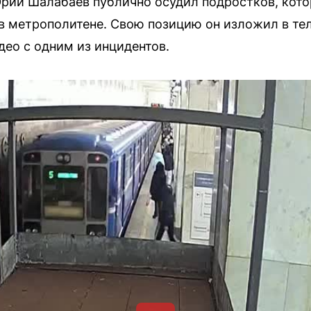
рий Шалабаев публично осудил подростков, кот
в метрополитене. Свою позицию он изложил в те
ео с одним из инцидентов.