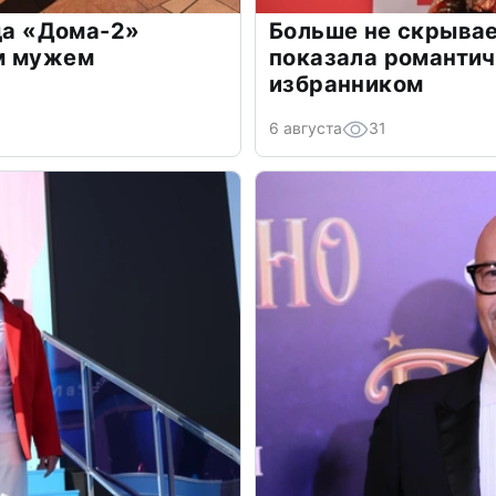
зда «Дома-2»
Больше не скрывае
м мужем
показала романти
избранником
6 августа
31