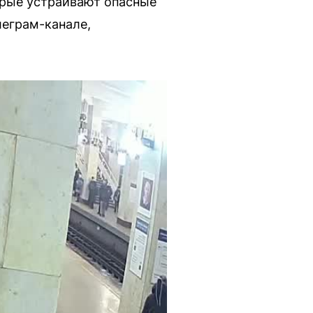
орые устраивают опасные
леграм-канале,