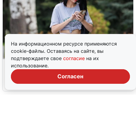
На информационном ресурсе применяются
cookie-файлы. Оставаясь на сайте, вы
подтверждаете свое
согласие
на их
Волгоградцы остались без
использование.
мобильного интернета
Согласен
6 августа
0