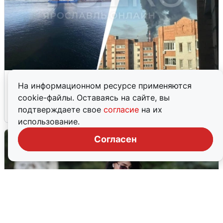
Ночная атака БПЛА на Ярославль:
На информационном ресурсе применяются
попадания и последствия
cookie-файлы. Оставаясь на сайте, вы
подтверждаете свое
согласие
на их
6 августа
0
использование.
Согласен