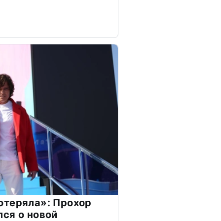
отеряла»: Прохор
ся о новой