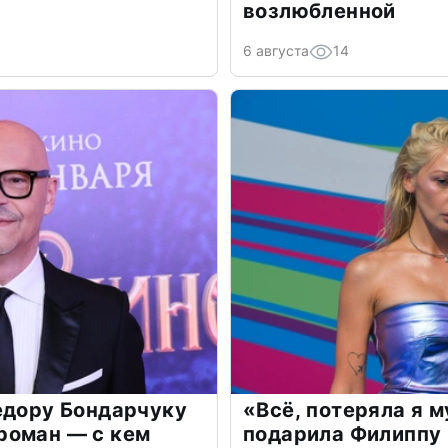
возлюбленной
6 августа
14
едору Бондарчуку
«Всё, потеряла я 
роман — с кем
подарила Филиппу