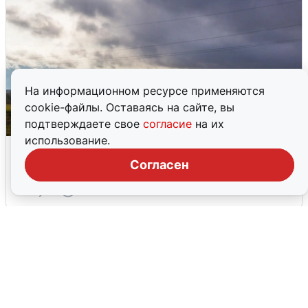
На информационном ресурсе применяются
cookie-файлы. Оставаясь на сайте, вы
подтверждаете свое
согласие
на их
использование.
Над ХМАО впервые сбили
беспилотники
Согласен
3 августа
0