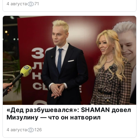
4 августа
71
«Дед разбушевался»: SHAMAN довел
Мизулину — что он натворил
4 августа
126