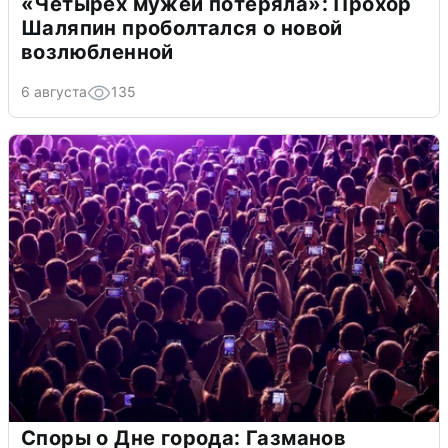
«Четырех мужей потеряла»: Прохор
Шаляпин проболтался о новой
возлюбленной
6 августа
135
Споры о Дне города: Газманов