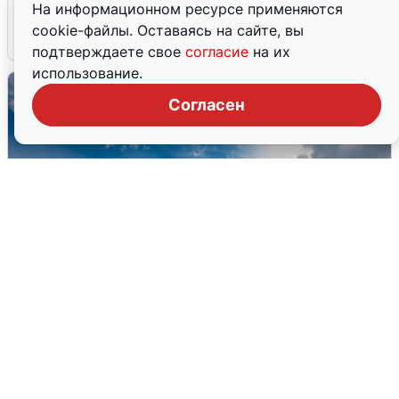
подробности
На информационном ресурсе применяются
cookie-файлы. Оставаясь на сайте, вы
7 августа
0
подтверждаете свое
согласие
на их
использование.
Согласен
МЧС ответило на сообщения о
грохоте в Москве
7 августа
0