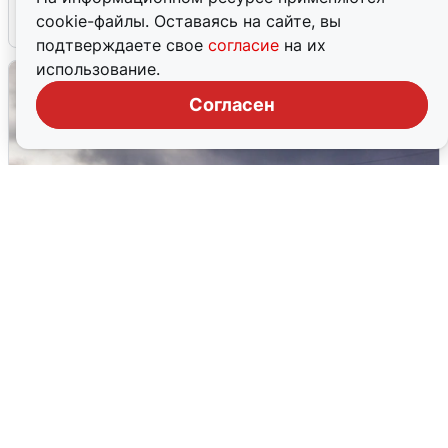
cookie-файлы. Оставаясь на сайте, вы
4 августа
0
подтверждаете свое
согласие
на их
использование.
Согласен
Над ХМАО впервые сбили
беспилотники
3 августа
0