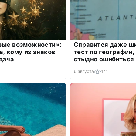
овые возможности»:
Справится даже шк
а, кому из знаков
тест по географии,
дача
стыдно ошибиться
6 августа
141