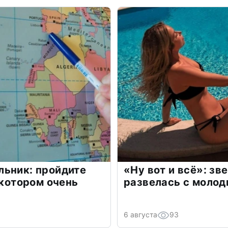
льник: пройдите
«Ну вот и всё»: з
 котором очень
развелась с моло
6 августа
93