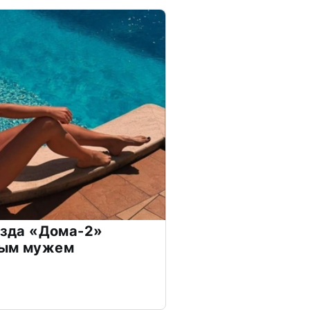
везда «Дома-2»
дым мужем