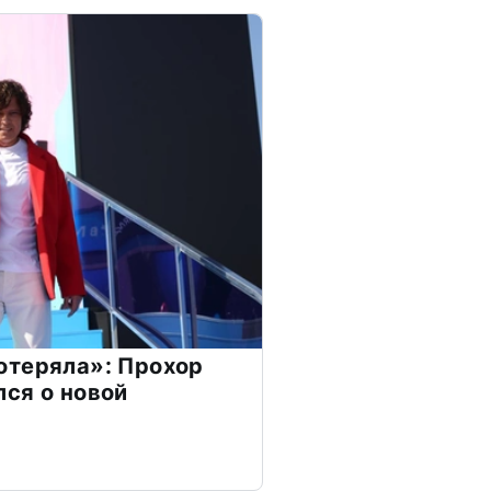
отеряла»: Прохор
ся о новой