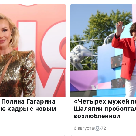
 Полина Гагарина
«Четырех мужей п
ые кадры с новым
Шаляпин проболтал
возлюбленной
6 августа
72