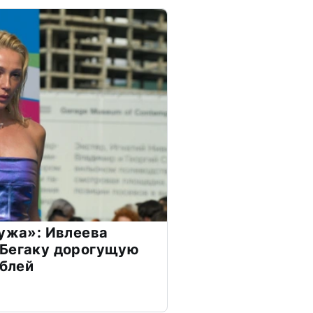
мужа»: Ивлеева
 Бегаку дорогущую
ублей