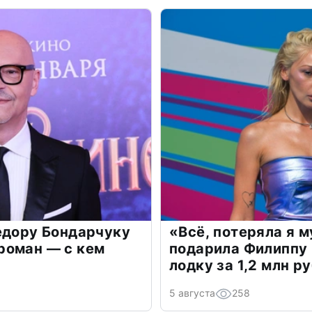
едору Бондарчуку
«Всё, потеряла я 
роман — с кем
подарила Филиппу
лодку за 1,2 млн р
5 августа
258