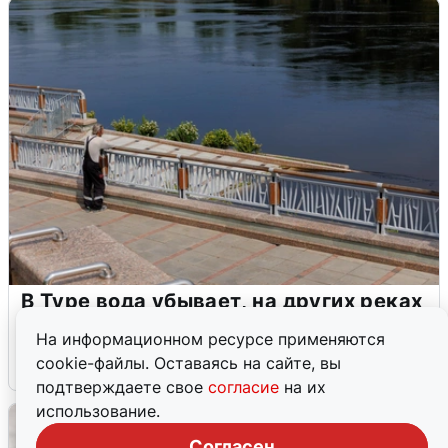
В Туре вода убывает, на других реках
области прибывает
На информационном ресурсе применяются
cookie-файлы. Оставаясь на сайте, вы
4 августа
0
подтверждаете свое
согласие
на их
использование.
Согласен