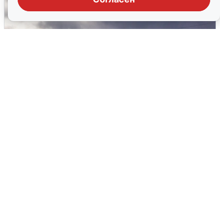
Над ХМАО впервые сбили
беспилотники
3 августа
0