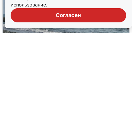
использование.
Согласен
Сирены в Сочи: новая угроза БПЛА
6 августа
0