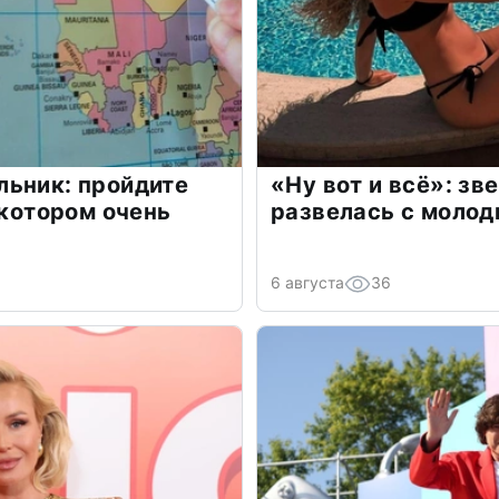
льник: пройдите
«Ну вот и всё»: з
 котором очень
развелась с моло
6 августа
36