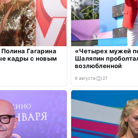
 Полина Гагарина
«Четырех мужей п
ые кадры с новым
Шаляпин проболтал
возлюбленной
6 августа
27