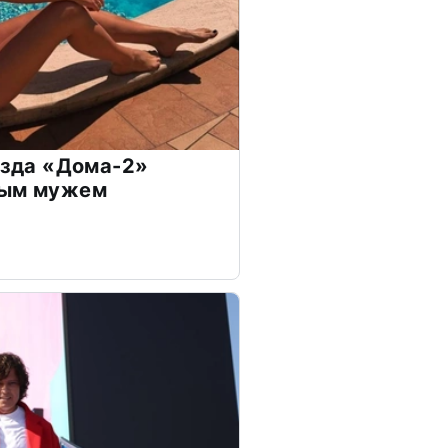
везда «Дома-2»
дым мужем