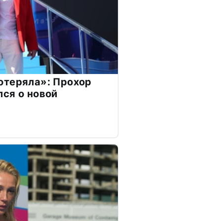
отеряла»: Прохор
ся о новой