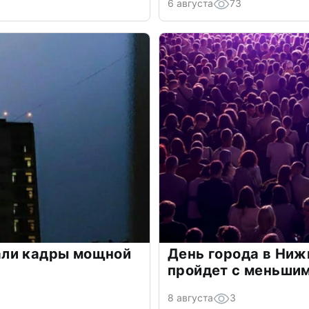
6 августа
73
али кадры мощной
День города в Ниж
пройдет с меньшим
8 августа
3