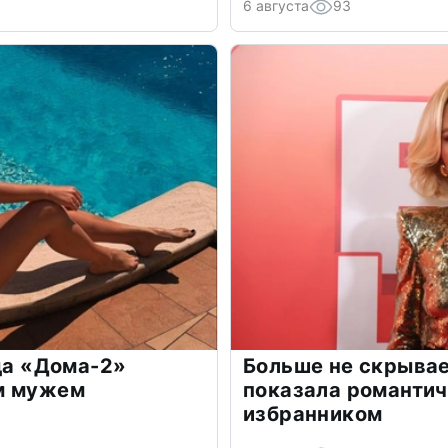
6 августа
93
зда «Дома-2»
Больше не скрывае
м мужем
показала романти
избранником