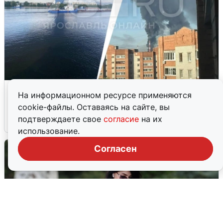
Ночная атака БПЛА на Ярославль:
На информационном ресурсе применяются
попадания и последствия
cookie-файлы. Оставаясь на сайте, вы
подтверждаете свое
согласие
на их
6 августа
0
использование.
Согласен