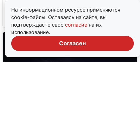
после сигнала тревоги
На информационном ресурсе применяются
cookie-файлы. Оставаясь на сайте, вы
5 августа
0
подтверждаете свое
согласие
на их
использование.
Согласен
Взрывы в Воронеже после сигнала
тревоги