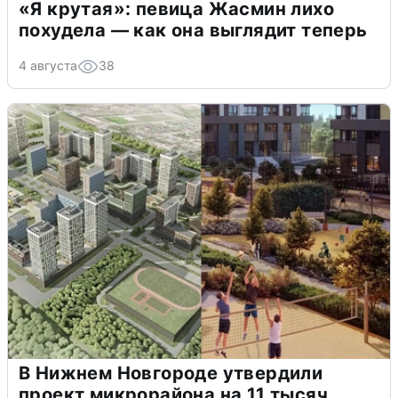
«Я крутая»: певица Жасмин лихо
похудела — как она выглядит теперь
4 августа
38
В Нижнем Новгороде утвердили
проект микрорайона на 11 тысяч