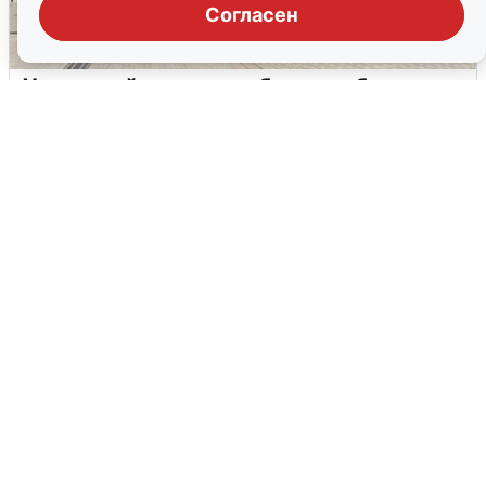
Согласен
У соседей пожар и сбои: что было при
режиме БПЛА в Прикамье
5 августа
0