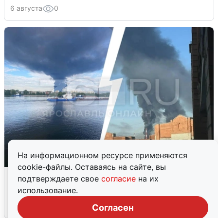
6 августа
0
На информационном ресурсе применяются
cookie-файлы. Оставаясь на сайте, вы
Ночная атака БПЛА на Ярославль:
подтверждаете свое
согласие
на их
попадания и последствия
использование.
6 августа
0
Согласен