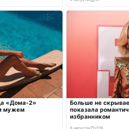
зда «Дома-2»
Больше не скрывае
м мужем
показала романти
избранником
6 августа
229