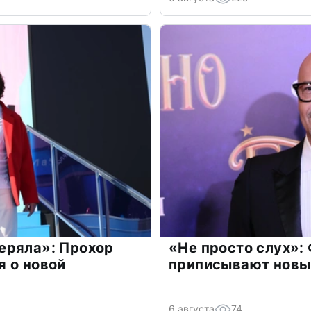
еряла»: Прохор
«Не просто слух»:
 о новой
приписывают новы
6 августа
74