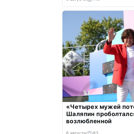
«Четырех мужей пот
Шаляпин проболтался
возлюбленной
6 августа
83