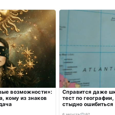
овые возможности»:
Справится даже шк
а, кому из знаков
тест по географии,
дача
стыдно ошибиться
6 августа
97