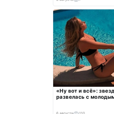
«Ну вот и всё»: зве
развелась с молоды
6 августа
110