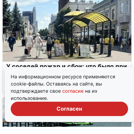
У соседей пожар и сбои: что было при
режиме БПЛА в Прикамье
На информационном ресурсе применяются
cookie-файлы. Оставаясь на сайте, вы
5 августа
0
подтверждаете свое
согласие
на их
использование.
Согласен