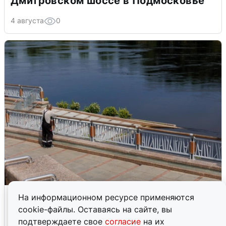
Дмитровском шоссе в Подмосковье
4 августа
0
В Туре вода убывает, на других реках
На информационном ресурсе применяются
области прибывает
cookie-файлы. Оставаясь на сайте, вы
подтверждаете свое
согласие
на их
4 августа
0