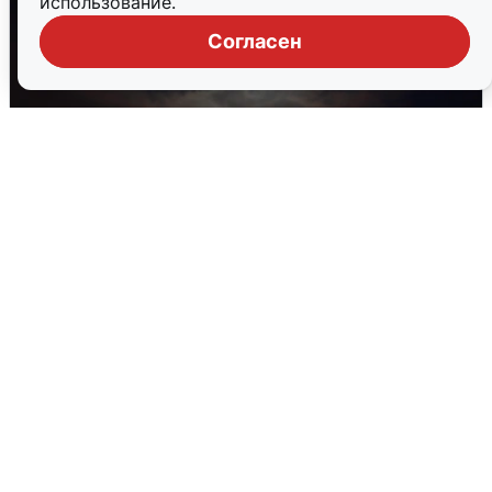
использование.
Согласен
В Воронеже прогремели взрывы
после сигнала тревоги
5 августа
0