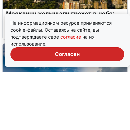
Москвичи услышали грохот в небе:
подробности
На информационном ресурсе применяются
cookie-файлы. Оставаясь на сайте, вы
7 августа
0
подтверждаете свое
согласие
на их
использование.
Согласен