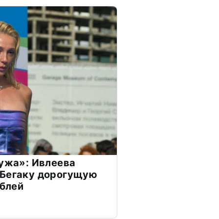
мужа»: Ивлеева
 Бегаку дорогущую
ублей