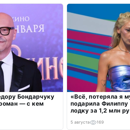
едору Бондарчуку
«Всё, потеряла я 
роман — с кем
подарила Филиппу
лодку за 1,2 млн р
5 августа
169