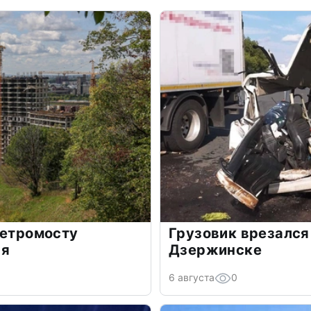
метромосту
Грузовик врезался
ря
Дзержинске
6 августа
0