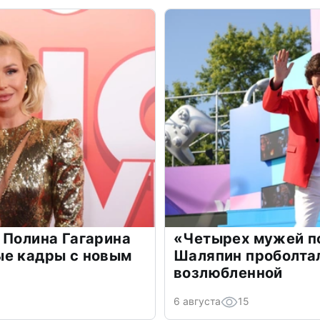
 Полина Гагарина
«Четырех мужей п
ые кадры с новым
Шаляпин проболтал
возлюбленной
6 августа
15