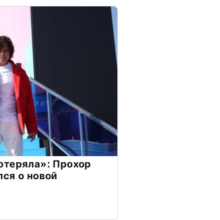
отеряла»: Прохор
ся о новой