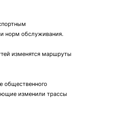
аспортным
ии норм обслуживания.
утей изменятся маршруты
те общественного
вующие изменили трассы