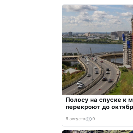
Полосу на спуске к 
перекроют до октяб
6 августа
0