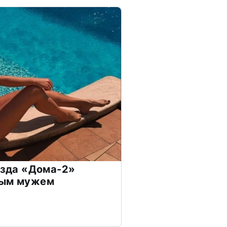
везда «Дома-2»
дым мужем