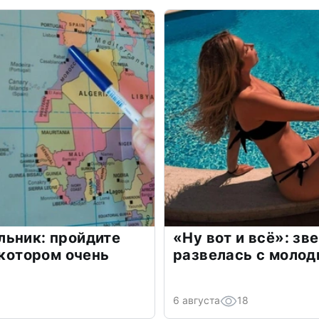
льник: пройдите
«Ну вот и всё»: з
 котором очень
развелась с моло
6 августа
18