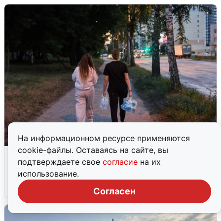
На информационном ресурсе применяются
cookie-файлы. Оставаясь на сайте, вы
Опубликована карта отключений
подтверждаете свое
согласие
на их
воды в Воронеже
использование.
6 августа
0
Согласен