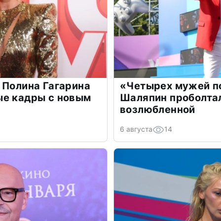
 Полина Гагарина
«Четырех мужей п
ые кадры с новым
Шаляпин проболтал
возлюбленной
6 августа
14