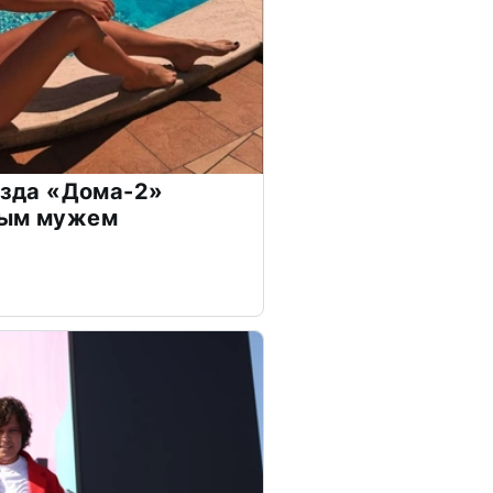
везда «Дома-2»
дым мужем