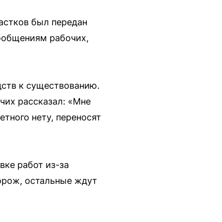
астков был передан
ообщениям рабочих,
дств к существованию.
чих рассказал: «Мне
етного нету, переносят
вке работ из-за
орож, остальные ждут