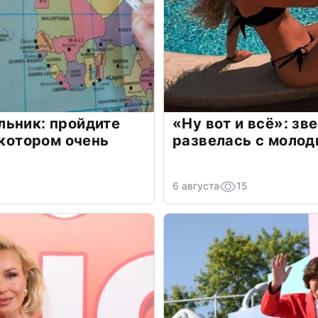
льник: пройдите
«Ну вот и всё»: з
 котором очень
развелась с моло
6 августа
15