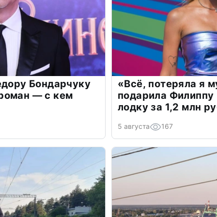
едору Бондарчуку
«Всё, потеряла я 
роман — с кем
подарила Филиппу
лодку за 1,2 млн р
5 августа
167