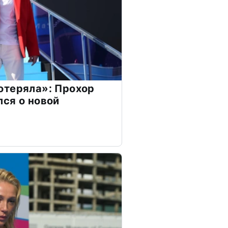
отеряла»: Прохор
ся о новой