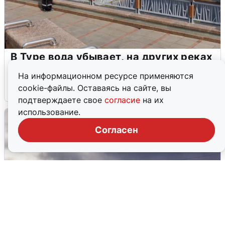
В Туре вода убывает, на других реках
области прибывает
На информационном ресурсе применяются
cookie-файлы. Оставаясь на сайте, вы
4 августа
0
подтверждаете свое
согласие
на их
использование.
Согласен