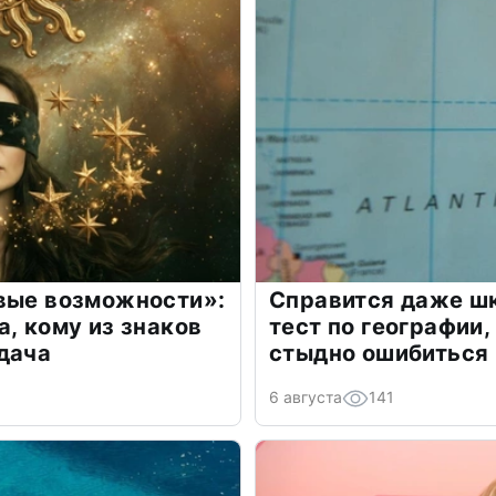
овые возможности»:
Справится даже шк
а, кому из знаков
тест по географии,
дача
стыдно ошибиться
6 августа
141