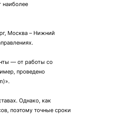
т наиболее
рг, Москва – Нижний
аправлениях.
нты — от работы со
имер, проведено
m)».
тавах. Однако, как
сов, поэтому точные сроки