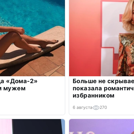
зда «Дома-2»
Больше не скрывае
м мужем
показала романти
избранником
6 августа
270