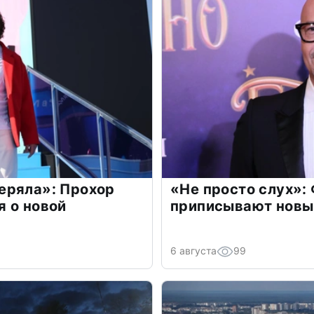
еряла»: Прохор
«Не просто слух»:
 о новой
приписывают новы
6 августа
99