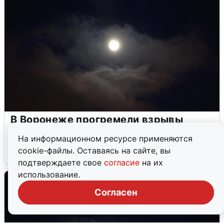
В Воронеже прогремели взрывы
после сигнала тревоги
На информационном ресурсе применяются
cookie-файлы. Оставаясь на сайте, вы
5 августа
0
подтверждаете свое
согласие
на их
использование.
Согласен