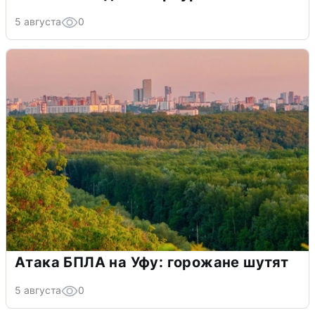
5 августа
0
Атака БПЛА на Уфу: горожане шутят
5 августа
0