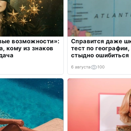
овые возможности»:
Справится даже шк
а, кому из знаков
тест по географии,
дача
стыдно ошибиться
6 августа
100