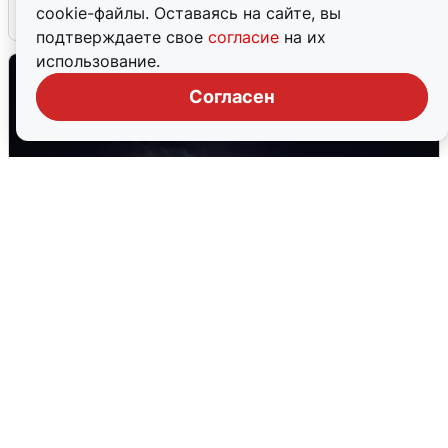
cookie-файлы. Оставаясь на сайте, вы
5 августа
0
подтверждаете свое
согласие
на их
использование.
Согласен
Взрывы в Воронеже после сигнала
тревоги
5 августа
0