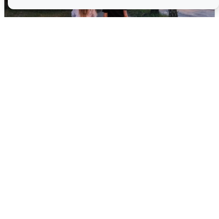
Опубликована карта отключений
воды в Воронеже
6 августа
0