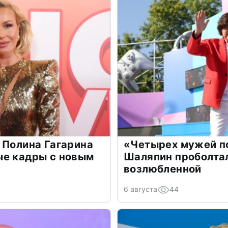
 Полина Гагарина
«Четырех мужей п
ые кадры с новым
Шаляпин проболтал
возлюбленной
6 августа
44