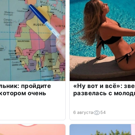
льник: пройдите
«Ну вот и всё»: з
 котором очень
развелась с моло
6 августа
54