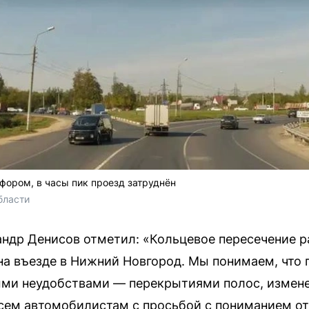
фором, в часы пик проезд затруднён
бласти
андр Денисов отметил: «Кольцевое пересечение 
на въезде в Нижний Новгород. Мы понимаем, что 
ными неудобствами — перекрытиями полос, измен
ем автомобилистам с просьбой с пониманием от