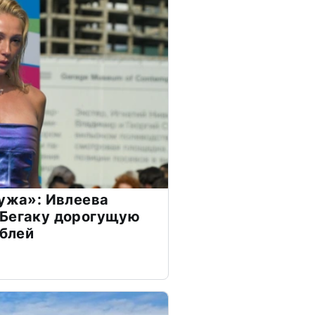
мужа»: Ивлеева
 Бегаку дорогущую
ублей