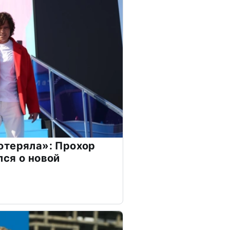
отеряла»: Прохор
ся о новой