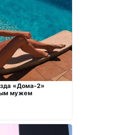
везда «Дома-2»
дым мужем