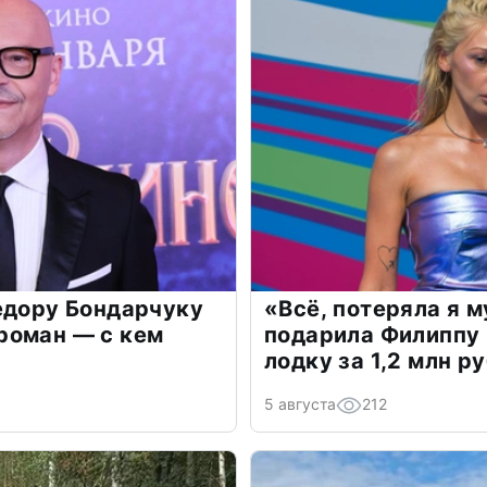
едору Бондарчуку
«Всё, потеряла я 
роман — с кем
подарила Филиппу
лодку за 1,2 млн р
5 августа
212