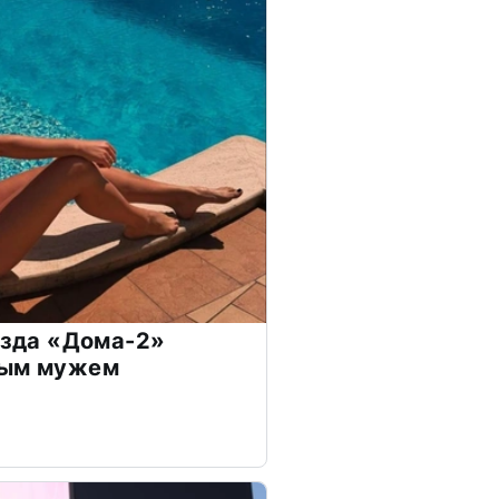
везда «Дома-2»
дым мужем