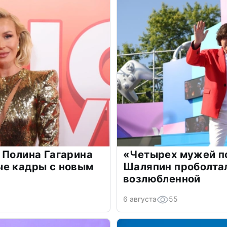
 Полина Гагарина
«Четырех мужей п
ые кадры с новым
Шаляпин проболтал
возлюбленной
6 августа
55