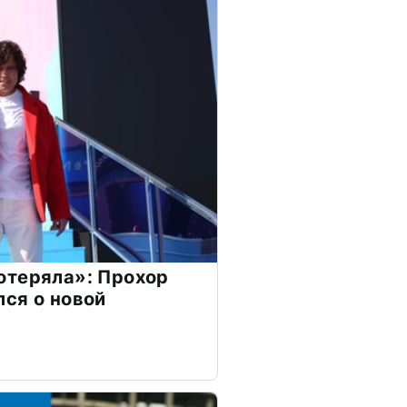
отеряла»: Прохор
ся о новой