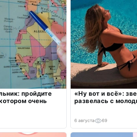
льник: пройдите
«Ну вот и всё»: з
 котором очень
развелась с моло
6 августа
69