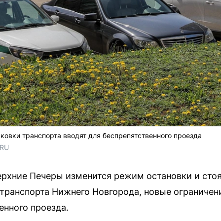
ковки транспорта вводят для беспрепятственного проезда
.RU
ерхние Печеры изменится режим остановки и стоя
транспорта Нижнего Новгорода, новые ограничен
енного проезда.